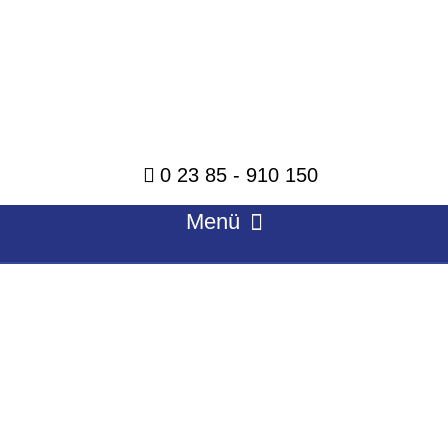
Zum
Inhalt
springen
0 23 85 - 910 150